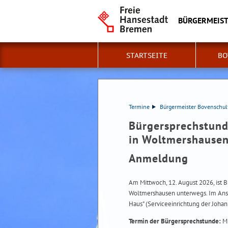
BÜRGERMEIS
STARTSEITE
BO
Termine
Bürgermeister Bovenschu
Bürgersprechstund
in Woltmershause
Anmeldung
Am Mittwoch, 12. August 2026, ist 
Woltmershausen unterwegs. Im Ansc
Haus" (Serviceeinrichtung der Johan
Termin der Bürgersprechstunde:
Mi