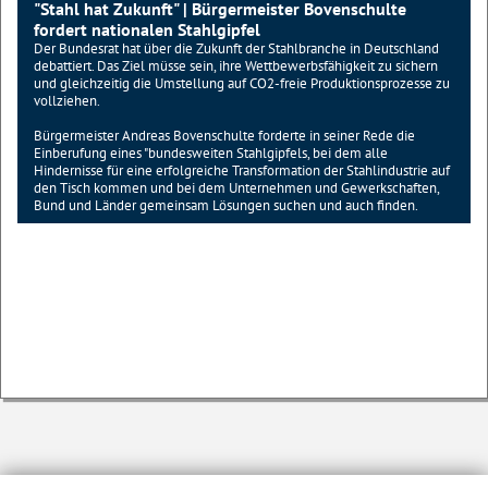
"Stahl hat Zukunft" | Bürgermeister Bovenschulte
fordert nationalen Stahlgipfel
Der Bundesrat hat über die Zukunft der Stahlbranche in Deutschland
debattiert. Das Ziel müsse sein, ihre Wettbewerbsfähigkeit zu sichern
und gleichzeitig die Umstellung auf CO2-freie Produktionsprozesse zu
vollziehen.
Bürgermeister Andreas Bovenschulte forderte in seiner Rede die
Einberufung eines "bundesweiten Stahlgipfels, bei dem alle
Hindernisse für eine erfolgreiche Transformation der Stahlindustrie auf
den Tisch kommen und bei dem Unternehmen und Gewerkschaften,
Bund und Länder gemeinsam Lösungen suchen und auch finden.